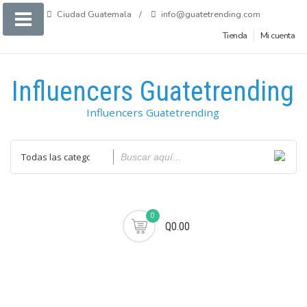
Saltar
Ciudad Guatemala
info@guatetrending.com
al
Tienda
Mi cuenta
contenido
Influencers Guatetrending
Influencers Guatetrending
0
Q0.00