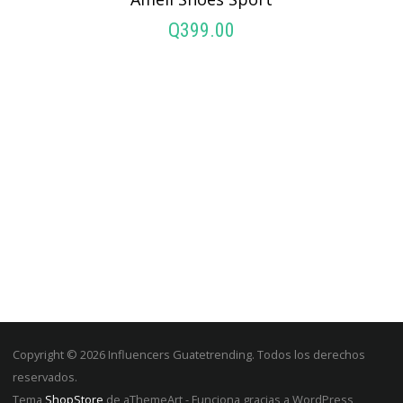
Q
399.00
AÑADIR AL CARRITO
Copyright © 2026 Influencers Guatetrending. Todos los derechos
reservados.
Tema
ShopStore
de aThemeArt - Funciona gracias a WordPress