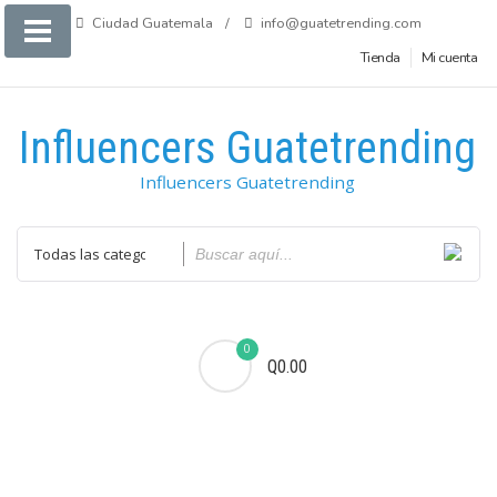
Saltar
Ciudad Guatemala
info@guatetrending.com
al
Tienda
Mi cuenta
contenido
Influencers Guatetrending
Influencers Guatetrending
0
Q0.00