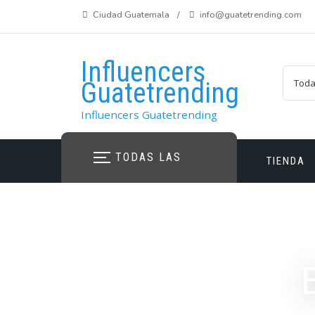
Saltar
Ciudad Guatemala
info@guatetrending.com
al
contenido
Influencers
Guatetrending
Influencers Guatetrending
TODAS LAS
TIENDA
CATEGORÍAS