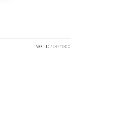
VER:
12
24
TODO