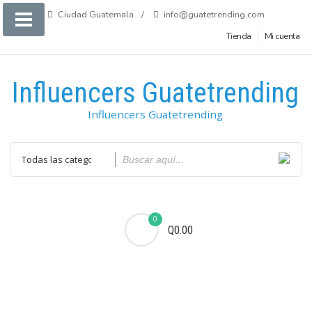
Saltar
Ciudad Guatemala
info@guatetrending.com
al
Tienda
Mi cuenta
contenido
Influencers Guatetrending
Influencers Guatetrending
0
Q0.00