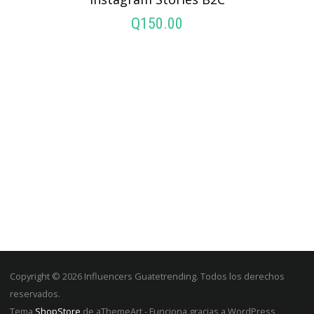
Q
150.00
AÑADIR AL CARRITO
Copyright © 2026 Influencers Guatetrending. Todos los derechos
reservados.
Tema
ShopStore
de aThemeArt - Funciona gracias a WordPress